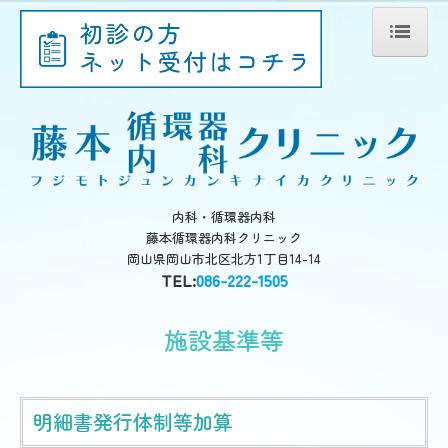
ホーム
院長紹介
診療のご案内
初診の方へ
内科・循環器内科
藤本循環器内科クリニック
施設・設備のご案内
岡山県岡山市北区北方1丁目14-14
TEL:
086-222-1505
交通案内
生活習慣病
施設基準等
施設基準等
明細書発行体制等加算